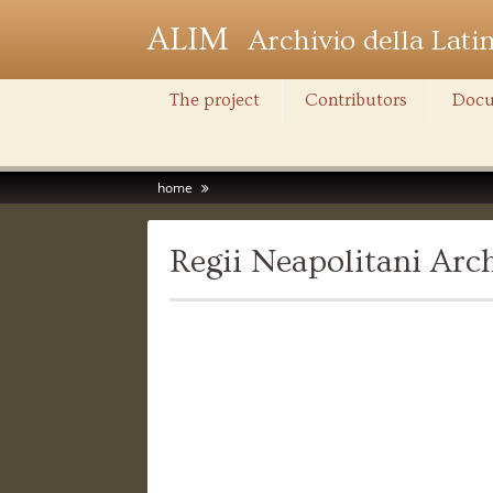
ALIM
Archivio della Lati
The project
Contributors
Docu
home
Regii Neapolitani Ar