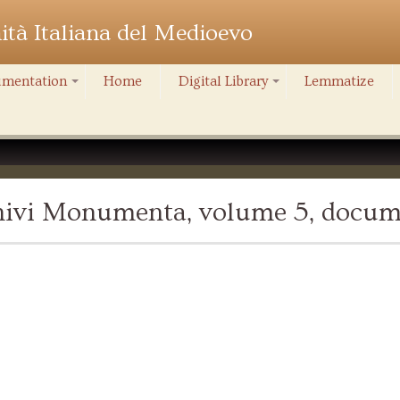
nità Italiana del Medioevo
mentation
Home
Digital Library
Lemmatize
+
+
chivi Monumenta, volume 5, docum