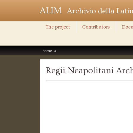
ALIM
Archivio della Lati
The project
Contributors
Docu
home
Regii Neapolitani Ar