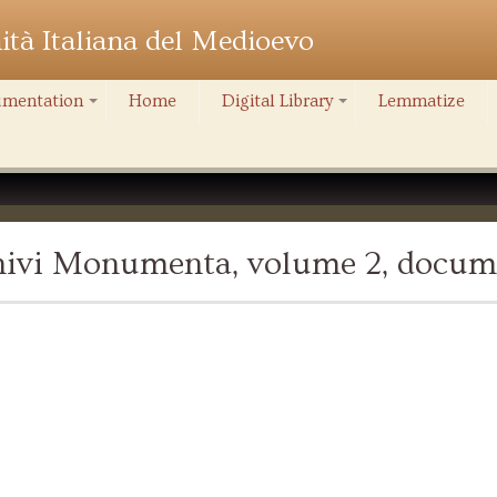
nità Italiana del Medioevo
mentation
Home
Digital Library
Lemmatize
+
+
chivi Monumenta, volume 2, docum