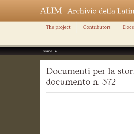
ALIM
Archivio della Lati
The project
Contributors
Docu
home
Documenti per la stori
documento n. 372