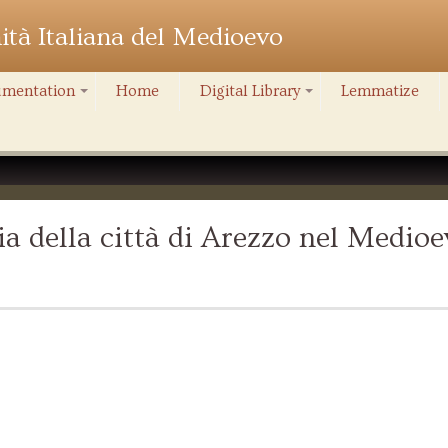
nità Italiana del Medioevo
mentation
Home
Digital Library
Lemmatize
+
+
a della città di Arezzo nel Medioe