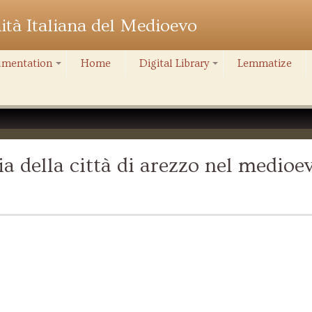
nità Italiana del Medioevo
mentation
Home
Digital Library
Lemmatize
+
+
a della città di arezzo nel medioe