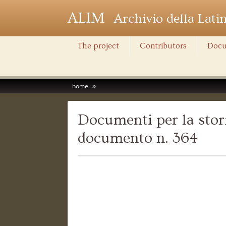
ALIM
Archivio della Lati
The project
Contributors
Docu
home
Documenti per la stori
documento n. 364