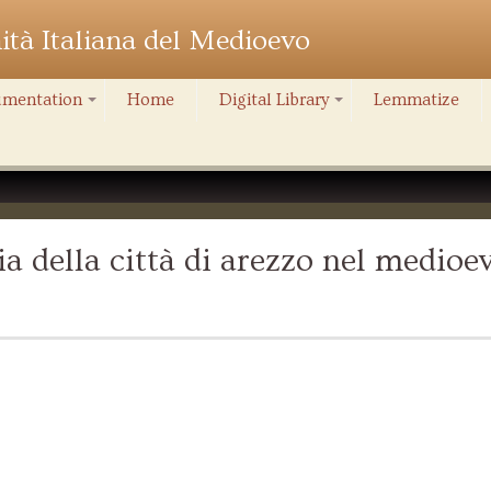
nità Italiana del Medioevo
mentation
Home
Digital Library
Lemmatize
+
+
a della città di arezzo nel medioe