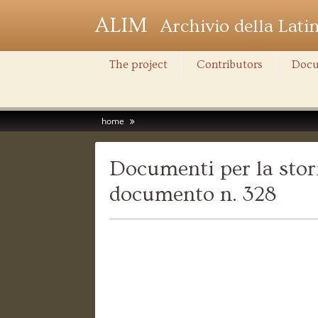
ALIM
Archivio della Lati
The project
Contributors
Docu
home
Documenti per la stori
documento n. 328