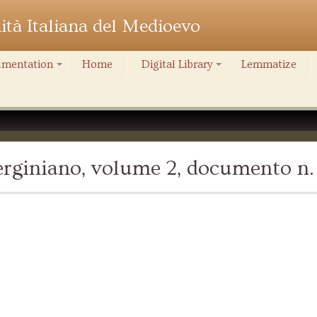
nità Italiana del Medioevo
mentation
Home
Digital Library
Lemmatize
+
+
rginiano, volume 2, documento n.