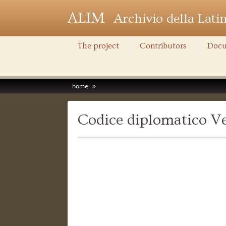
ALIM
Archivio della Lati
The project
Contributors
Docu
home
Codice diplomatico Ve