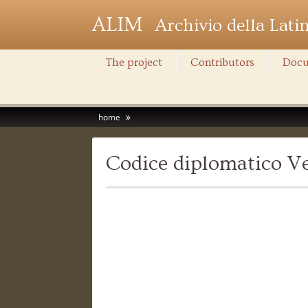
ALIM
Archivio della Lati
The project
Contributors
Docu
home
Codice diplomatico Ve