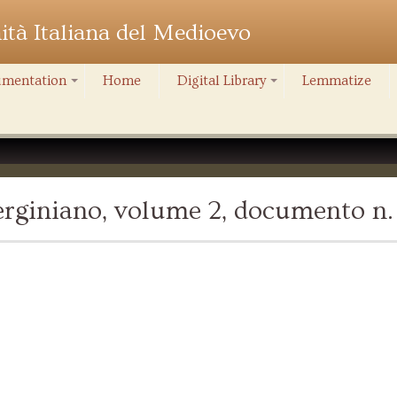
nità Italiana del Medioevo
mentation
Home
Digital Library
Lemmatize
+
+
rginiano, volume 2, documento n.