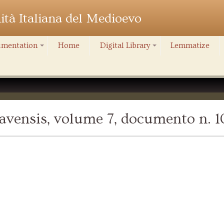
nità Italiana del Medioevo
mentation
Home
Digital Library
Lemmatize
+
+
avensis, volume 7, documento n. 