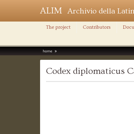
ALIM
Archivio della Lati
The project
Contributors
Docu
home
Codex diplomaticus C