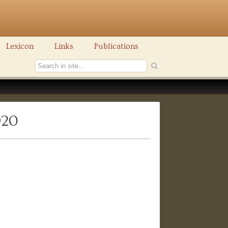
Lexicon
Links
Publications
920