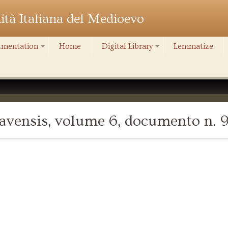
nità Italiana del Medioevo
mentation
Home
Digital Library
Lemmatize
+
+
avensis, volume 6, documento n. 