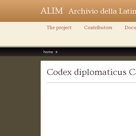
ALIM
Archivio della Lati
The project
Contributors
Docu
home
Codex diplomaticus C