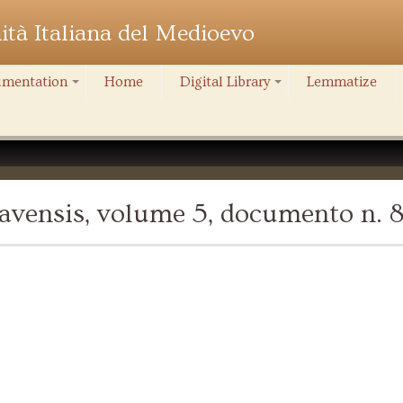
nità Italiana del Medioevo
mentation
Home
Digital Library
Lemmatize
+
+
avensis, volume 5, documento n. 