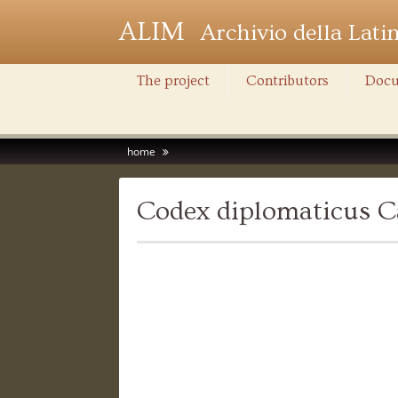
ALIM
Archivio della Lati
The project
Contributors
Docu
home
Codex diplomaticus C