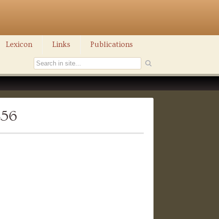
Lexicon
Links
Publications
856