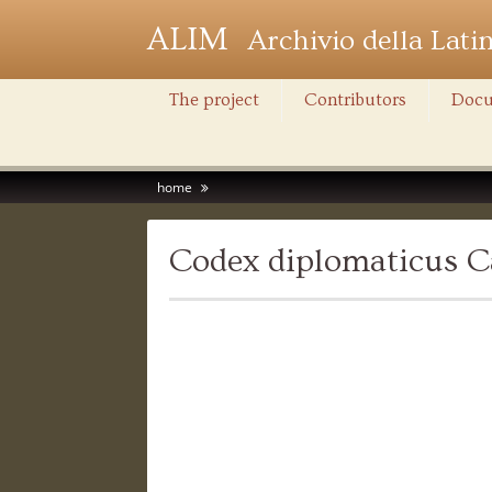
ALIM
Archivio della Lati
The project
Contributors
Docu
home
Codex diplomaticus C