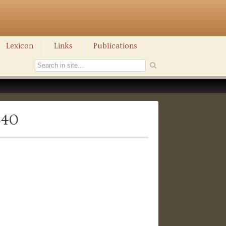
Lexicon
Links
Publications
840