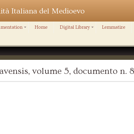
nità Italiana del Medioevo
mentation
Home
Digital Library
Lemmatize
+
+
avensis, volume 5, documento n. 