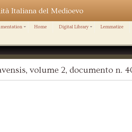
nità Italiana del Medioevo
mentation
Home
Digital Library
Lemmatize
+
+
avensis, volume 2, documento n. 