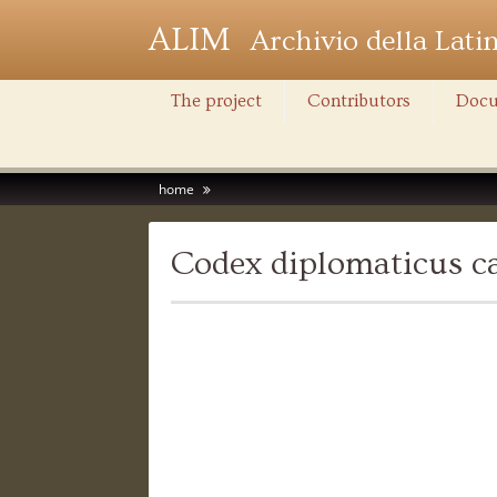
ALIM
Archivio della Lati
The project
Contributors
Docu
home
Codex diplomaticus c