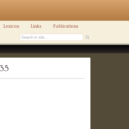
Lexicon
Links
Publications
235