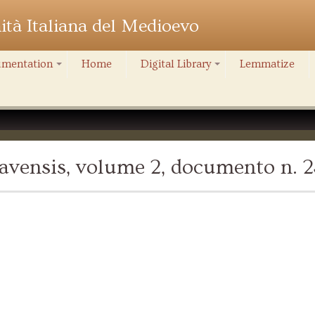
nità Italiana del Medioevo
mentation
Home
Digital Library
Lemmatize
+
+
avensis, volume 2, documento n. 