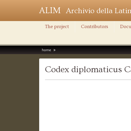
ALIM
Archivio della Lati
The project
Contributors
Docu
home
Codex diplomaticus C