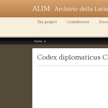
ALIM
Archivio della Lati
The project
Contributors
Docu
home
Codex diplomaticus Ca