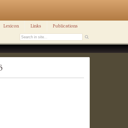
Lexicon
Links
Publications
6