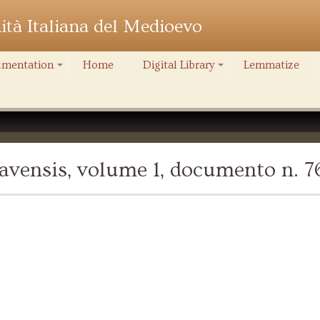
nità Italiana del Medioevo
mentation
Home
Digital Library
Lemmatize
+
+
vensis, volume 1, documento n. 7