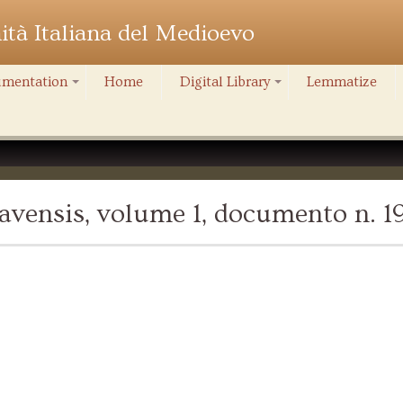
nità Italiana del Medioevo
mentation
Home
Digital Library
Lemmatize
+
+
vensis, volume 1, documento n. 1