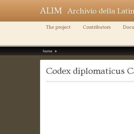
ALIM
Archivio della Lati
The project
Contributors
Docu
home
Codex diplomaticus Ca