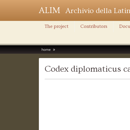
ALIM
Archivio della Lati
The project
Contributors
Docu
home
Codex diplomaticus ca