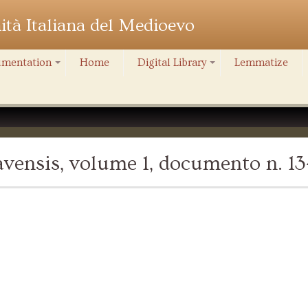
nità Italiana del Medioevo
mentation
Home
Digital Library
Lemmatize
+
+
vensis, volume 1, documento n. 1