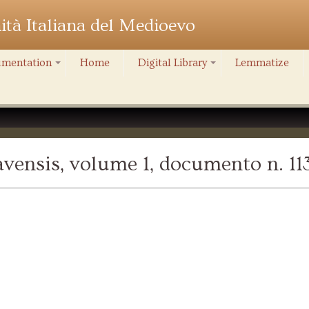
nità Italiana del Medioevo
mentation
Home
Digital Library
Lemmatize
+
+
vensis, volume 1, documento n. 11