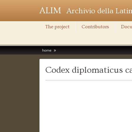
ALIM
Archivio della Lati
The project
Contributors
Docu
home
Codex diplomaticus ca