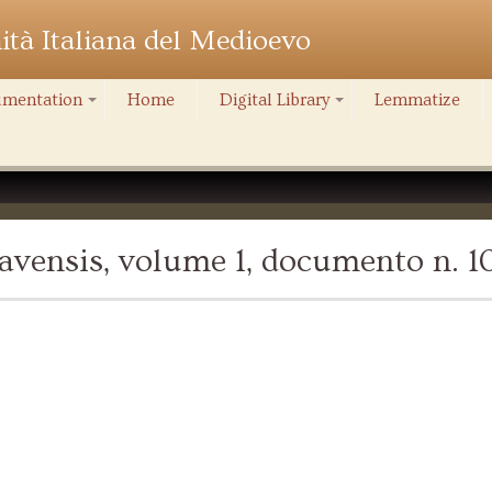
nità Italiana del Medioevo
mentation
Home
Digital Library
Lemmatize
+
+
vensis, volume 1, documento n. 1