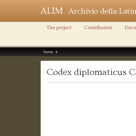
ALIM
Archivio della Lati
The project
Contributors
Docu
home
Codex diplomaticus Ca