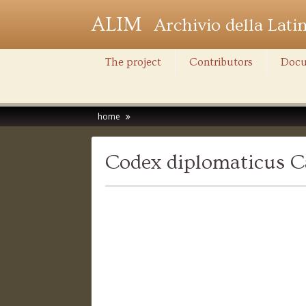
ALIM
Archivio della Lati
The project
Contributors
Docu
home
Codex diplomaticus C