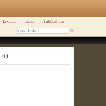
Lexicon
Links
Publications
670