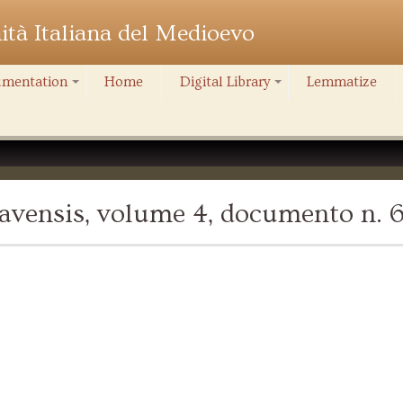
nità Italiana del Medioevo
mentation
Home
Digital Library
Lemmatize
+
+
avensis, volume 4, documento n. 