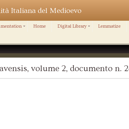
nità Italiana del Medioevo
mentation
Home
Digital Library
Lemmatize
+
+
avensis, volume 2, documento n. 