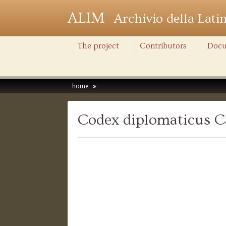
ALIM
Archivio della Lati
The project
Contributors
Docu
home
Codex diplomaticus C