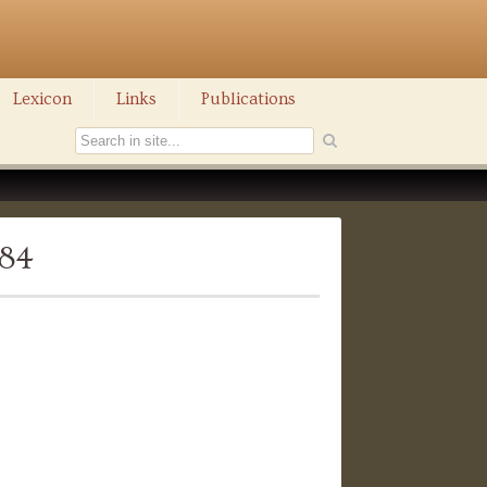
Lexicon
Links
Publications
284